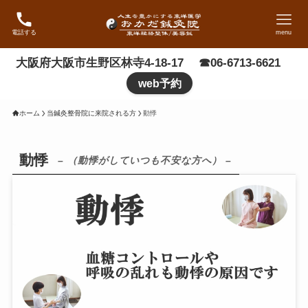
電話する
menu
大阪府大阪市生野区林寺4-18-17 ☎06-6713-6621
web予約
ホーム
当鍼灸整骨院に来院される方
動悸
動悸
– （動悸がしていつも不安な方へ） –