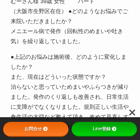
むーさん様 39歳 女性 パート
（大阪市生野区在住） ●どのようなお悩みでご
来院いただきましたか？
メニエール病で発作（回転性のめまいや吐き
気）を繰り返していました。
●上記のお悩みは施術後、どのように変化しま
したか？
また、現在はどういった状態ですか？
治らないと思っていためまいやふらつきが減り
ました。発作のくり返しも改善され、日常生活
に支障がでなくなりました。規則正しい生活や
食生活の大切など教えて頂き、改めて見直しす
る良いきっかけにもなりました。
お問合せ
Line登録