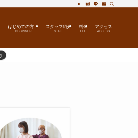
・自律神経失調症が人気！
ム
はじめての方
スタッフ紹介
料金
アクセス
BEGINNER
STAFF
FEE
ACCESS
約