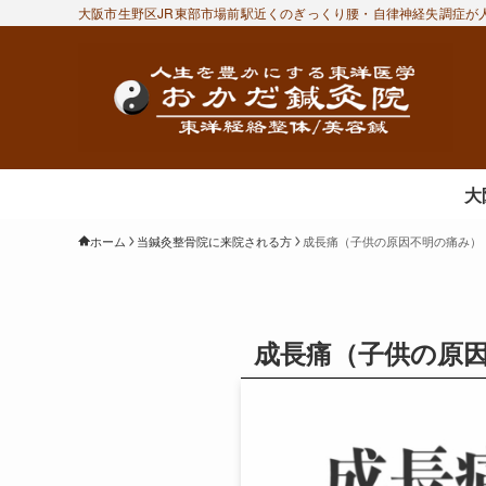
大阪市生野区JR東部市場前駅近くのぎっくり腰・自律神経失調症が人
大
ホーム
当鍼灸整骨院に来院される方
成長痛（子供の原因不明の痛み）
成長痛（子供の原