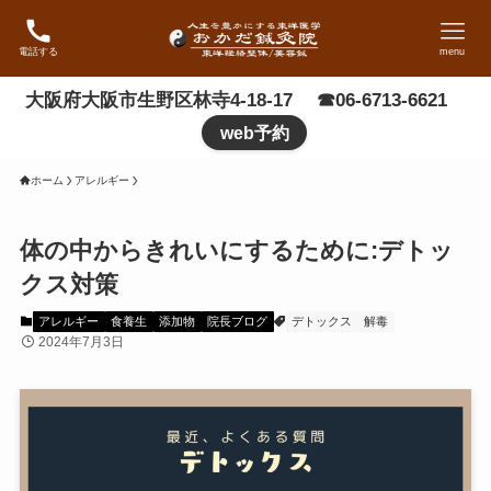
電話する
menu
大阪府大阪市生野区林寺4-18-17 ☎06-6713-6621
web予約
ホーム
アレルギー
体の中からきれいにするために:デトッ
クス対策
アレルギー
食養生
添加物
院長ブログ
デトックス
解毒
2024年7月3日