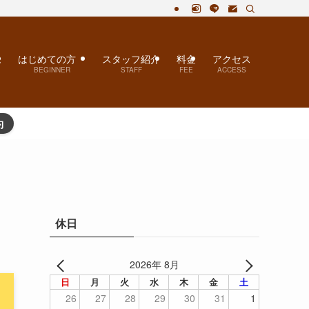
・自律神経失調症が人気！
ム
はじめての方
スタッフ紹介
料金
アクセス
BEGINNER
STAFF
FEE
ACCESS
約
休日
2026年 8月
日
月
火
水
木
金
土
26
27
28
29
30
31
1