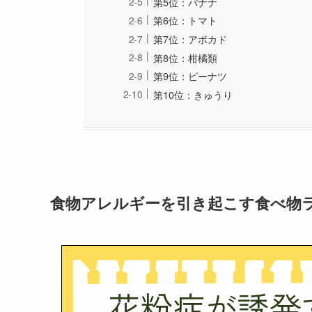
第5位：バナナ
第6位：トマト
第7位：アボカド
第8位：柑橘類
第9位：ピーナツ
第10位：きゅうり
食物アレルギーを引き起こす食べ物