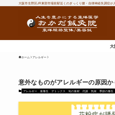
大阪市生野区JR東部市場前駅近くのぎっくり腰・自律神経失調症が人
大
ホーム
アレルギー
意外なものがアレルギーの原因か
アレルギー
食養生
デトックス
旬の食材
代謝
気候
季節の養生