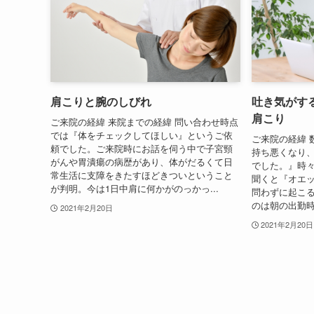
肩こりと腕のしびれ
吐き気がす
肩こり
ご来院の経緯 来院までの経緯 問い合わせ時点
では『体をチェックしてほしい』というご依
ご来院の経緯 
頼でした。ご来院時にお話を伺う中で子宮頸
持ち悪くなり
がんや胃潰瘍の病歴があり、体がだるくて日
でした。』時
常生活に支障をきたすほどきついということ
聞くと『オエ
が判明。今は1日中肩に何かがのっかっ...
問わずに起こ
のは朝の出勤時
2021年2月20日
2021年2月20日