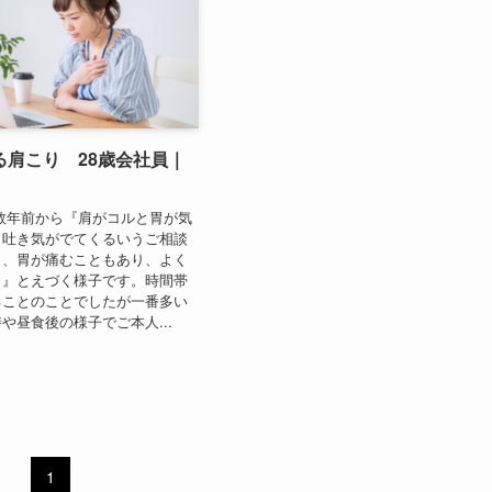
る肩こり 28歳会社員｜
数年前から『肩がコルと胃が気
、吐き気がでてくるいうご相談
々、胃が痛むこともあり、よく
ッ』とえづく様子です。時間帯
ることのことでしたが一番多い
や昼食後の様子でご本人...
1