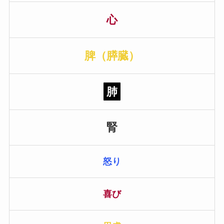
心
脾（膵臓）
肺
腎
怒り
喜び