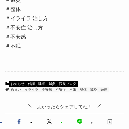
＃鍼灸
＃整体
＃イライラ 治し方
＃不安症 治し方
＃不安感
＃不眠
お知らせ
代謝
睡眠
鍼灸
院長ブログ
めまい
イライラ
不安感
不安症
不眠
整体
鍼灸
頭痛
よかったらシェアしてね！