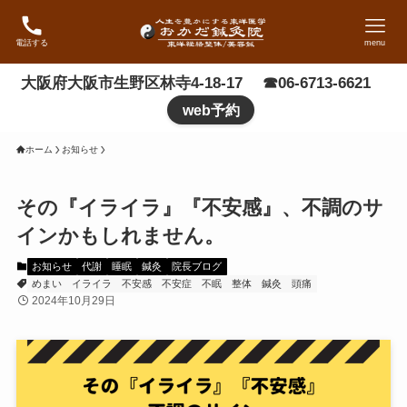
電話する
menu
大阪府大阪市生野区林寺4-18-17 ☎06-6713-6621
web予約
ホーム
お知らせ
その『イライラ』『不安感』、不調のサ
インかもしれません。
お知らせ
代謝
睡眠
鍼灸
院長ブログ
めまい
イライラ
不安感
不安症
不眠
整体
鍼灸
頭痛
2024年10月29日