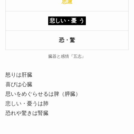
思慮
悲しい・憂
う
恐・驚
臓器と感情『五志』
怒りは肝臓
喜びは心臓
思いをめぐらせるは脾（膵臓）
悲しい・憂うは肺
恐れや驚きは腎臓