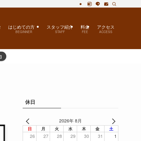
・自律神経失調症が人気！
ム
はじめての方
スタッフ紹介
料金
アクセス
BEGINNER
STAFF
FEE
ACCESS
約
休日
2026年 8月
日
月
火
水
木
金
土
26
27
28
29
30
31
1