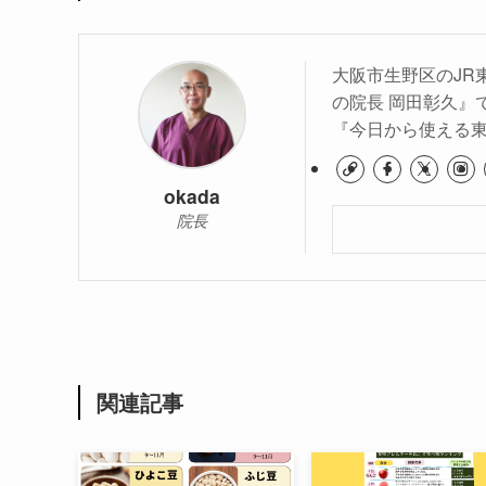
大阪市生野区のJR
の院長 岡田彰久』
『今日から使える
okada
院長
関連記事