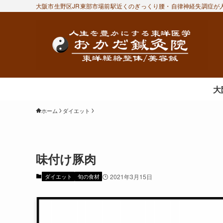
大阪市生野区JR東部市場前駅近くのぎっくり腰・自律神経失調症が人
大
ホーム
ダイエット
味付け豚肉
ダイエット
旬の食材
2021年3月15日