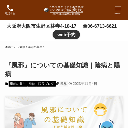
電話する
menu
大阪府大阪市生野区林寺4-18-17 ☎06-6713-6621
web予約
ホーム
気候
季節の養生
『風邪』についての基礎知識｜陰病と陽
病
2023年11月4日
季節の養生
発熱
院長ブログ
風邪